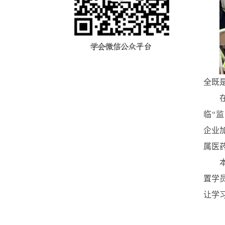
全既
临“
企业
属医药
置学
让学